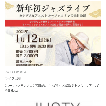
2024.01.05 03:30
ライブ出演
#ルーファスリン さん#渡邉結城 さん#ライブ出演#是非いらして下さい#
渋谷#justy