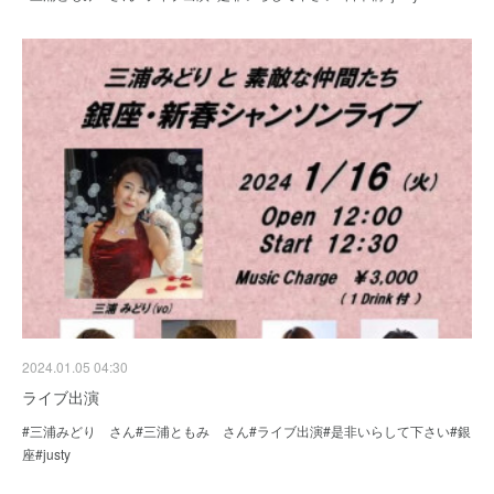
2024.01.05 04:30
ライブ出演
#三浦みどり さん#三浦ともみ さん#ライブ出演#是非いらして下さい#銀
座#justy