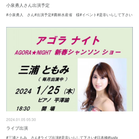
小泉勇人さん出演予定
#小泉勇人 さん#出演予定#農林水産省 様#イベント#是非いらして下さい
2024.01.05 05:30
ライブ出演
#三浦ともみ さん#ライブ出演#是非いらして下さい#日本橋#justy