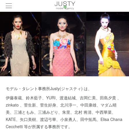
モデル・タレント事務所Justy(ジャスティ) は、
伊藤泰蔵、鈴木藍子、YURI、渡邉結城、吉岡仁美、田島夕貴 、
zinkato 、菅生新、菅生好身、北川淳一、中田康雄、マダム晴
美、三浦ともみ、三浦みどり、朱里、北村 将清、中西華菜、
KATE、矢口美樹、渡辺弓華、小泉勇人、田中拓馬、Elisa Chana
Cecchetti 等が所属する事務所です。