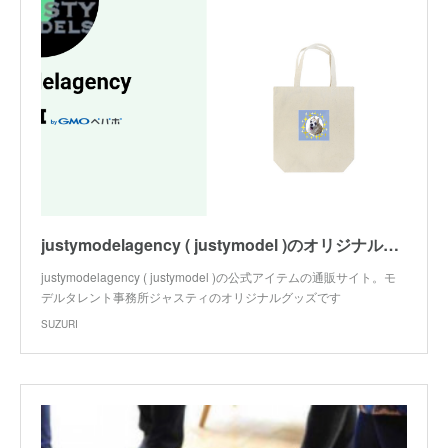
justymodelagency ( justymodel )のオリジナルグッズ・アイテム通販 ∞ SUZURI（スズリ）
justymodelagency ( justymodel )の公式アイテムの通販サイト。モ
デルタレント事務所ジャスティのオリジナルグッズです
SUZURI