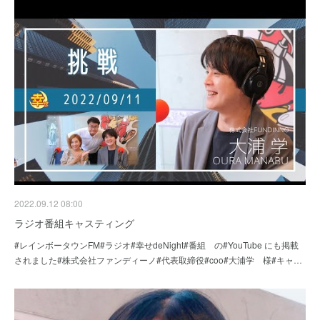
2022.09.12 08:00
ラジオ番組キャスティング
#レインボータウンFM#ラジオ#幸せdeNight#番組 の#YouTube にも掲載
されました#株式会社ファンディーノ#代表取締役#coo#大浦学 様#キャ…