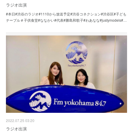
ラジオ出演
#本日#渋谷のラジオ#1110から放送予定#渋谷コネクション#渋谷区#子ども
テーブル＃子供食堂#ななかい#代表#勝島和歌子#わあなな#justymodels#…
2022.07.25 03:20
ラジオ出演