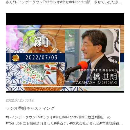
さん#レインボータウンFM#ラジオ#幸せdeNight#出演 させていただき…
2022.07.25 03:12
ラジオ番組キャスティング
#レインボータウンFM#ラジオ#幸せdeNight#7月3日放送#番組 の
#YouTube にも掲載されました#手ぬぐい#株式会社かまわぬ#専務取締役…