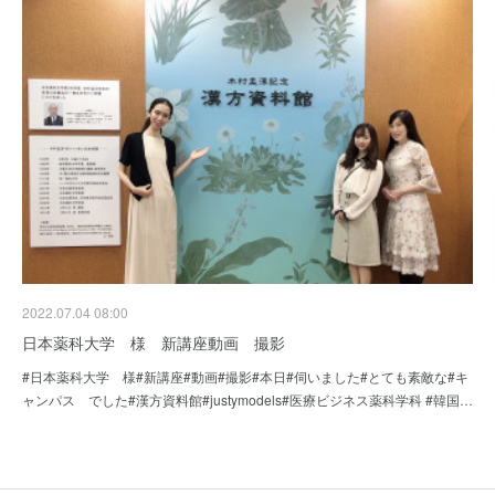
2022.07.04 08:00
日本薬科大学 様 新講座動画 撮影
#日本薬科大学 様#新講座#動画#撮影#本日#伺いました#とても素敵な#キ
ャンパス でした#漢方資料館#justymodels#医療ビジネス薬科学科 #韓国…