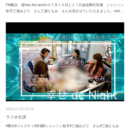
FM横浜 様Nac the world の７月１０日と１７日放送弊社所属 シャンソン
歌手三浦みどり さん三浦ともみ さん出演させていただきました。radi…
2022.07.25 03:16
ラジオ出演
#弊社#ジャスティ#所属#シャンソン歌手#三浦みどり さん#三浦ともみ