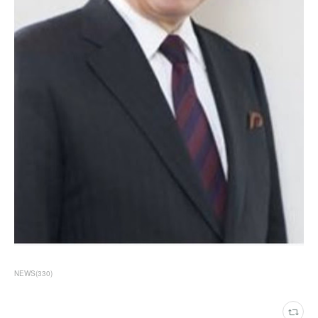
NEWS
(
330
)