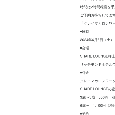
時間は2時間程度を予定
ご予約お待ちしてま
「クレイマカロンワ
◾️日時
2024年4月6日（土）10
◾️会場
SHARE LOUNGE押
リッチモンドホテル
◾️料金
クレイマカロンワー
SHARE LOUNG
3歳〜5歳 550円（
6歳〜 1,100円（
◾️予約