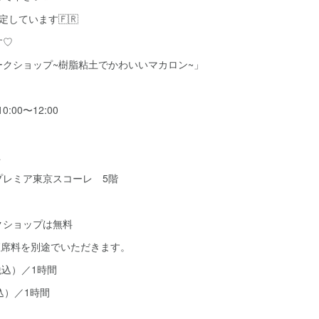
しています🇫🇷
す♡
ークショップ~樹脂粘土でかわいいマカロン~」
:00〜12:00
上
プレミア東京スコーレ 5階
クショップは無料
Eの座席料を別途でいただきます。
税込）／1時間
税込）／1時間