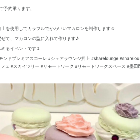
てご予約承ります。
粘土を使用してカラフルでかわいいマカロンを制作します☺️
混ぜて、マカロンの型に入れて作ります♪
めるイベントです🌷
ドプレミアスコーレ #シェアラウンジ押上 #sharelounge #sharelou
フェ #スカイツリー #リモートワーク #リモートワークスペース #墨田区