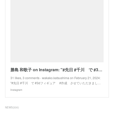
勝島 和歌子 on Instagram: "#先日 #千川 で #3dフィギュア #作成 させていただきました #ポストカード も #作りました #おすすめ です ^_^ PR @cross.on
31 likes, 3 comments - wakako.katsushima on February 21, 2024:
"#先日 #千川 で #3dフィギュア #作成 させていただきまし…
Instagram
NEWS
(
330
)