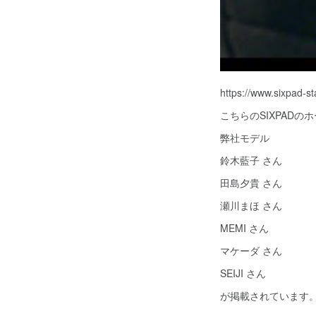
https://www.sixpad-s
こちらのSIXPADの
弊社モデル
鈴木藍子 さん
田島夕貴 さん
瀬川まほ さん
MEMI さん
マケーダ さん
SEIJI さん
が掲載されています