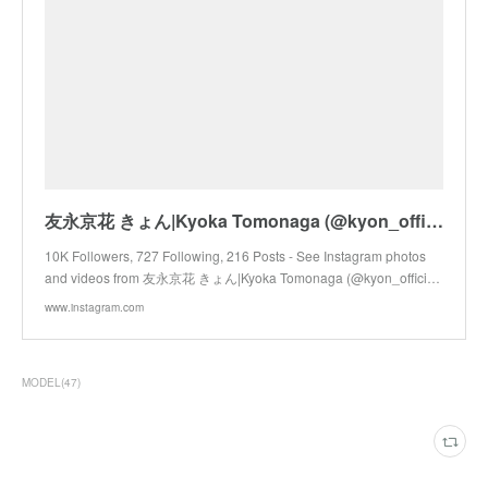
友永京花 きょん|Kyoka Tomonaga (@kyon_official_) • Instagram photos and videos
10K Followers, 727 Following, 216 Posts - See Instagram photos
and videos from 友永京花 きょん|Kyoka Tomonaga (@kyon_offici…
www.instagram.com
MODEL
(
47
)