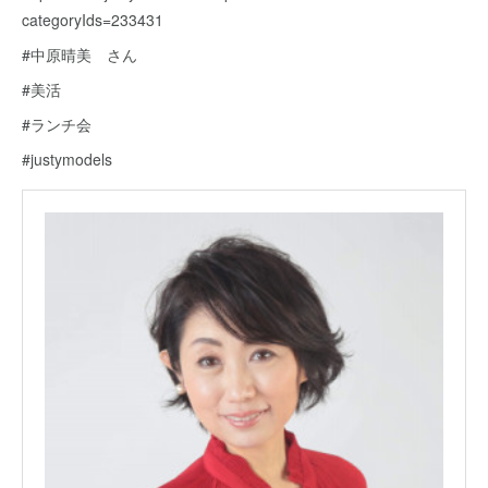
categoryIds=233431
#中原晴美 さん
#美活
#ランチ会
#justymodels