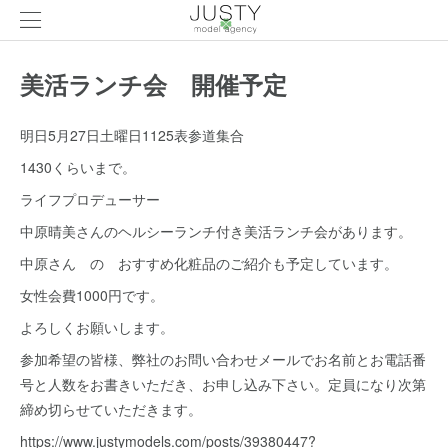
美活ランチ会 開催予定
明日5月27日土曜日1125表参道集合
1430くらいまで。
ライフプロデューサー
中原晴美さんのヘルシーランチ付き美活ランチ会があります。
中原さん の おすすめ化粧品のご紹介も予定しています。
女性会費1000円です。
よろしくお願いします。
参加希望の皆様、弊社のお問い合わせメールでお名前とお電話番
号と人数をお書きいただき、お申し込み下さい。定員になり次第
締め切らせていただきます。
https://www.justymodels.com/posts/39380447?