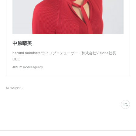
中原晴美
harumi nakahara/ライフプロデューサー・株式会社Visione社長
CEO
JUSTY model agency
NEWS
(
330
)