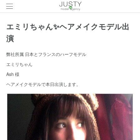
エミリちゃん✨ヘアメイクモデル出
演
弊社所属 日本とフランスのハーフモデル
エミリちゃん
Ash 様
ヘアメイクモデルで本日出演します。