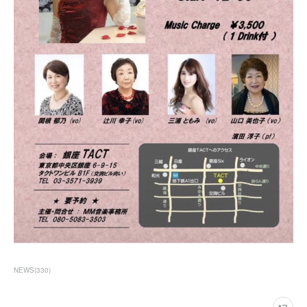
NEWS
(
330
)