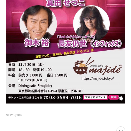
NEWS
(
330
)