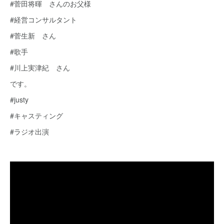
#菅田将暉 さんのお父様
#経営コンサルタント
#菅生新 さん
#歌手
#川上実津紀 さん
です。
#justy
#キャスティング
#ラジオ出演