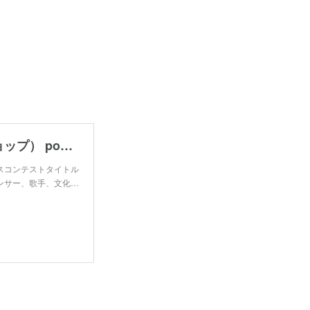
justy（ジャスティモデルタレント事務所のショップ） powered by BASE
スコンテストタイトル
ンサー、歌手、文化…