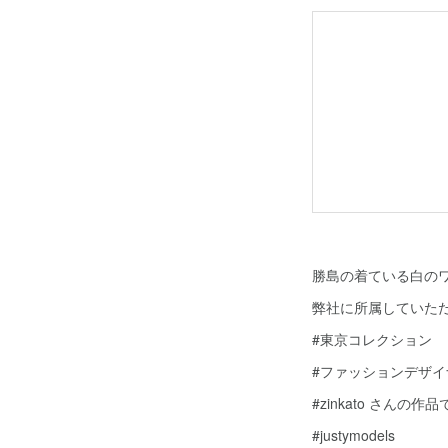
勝島の着ている白の
弊社に所属していた
#東京コレクション
#ファッションデザイ
#zinkato さんの作品
#justymodels