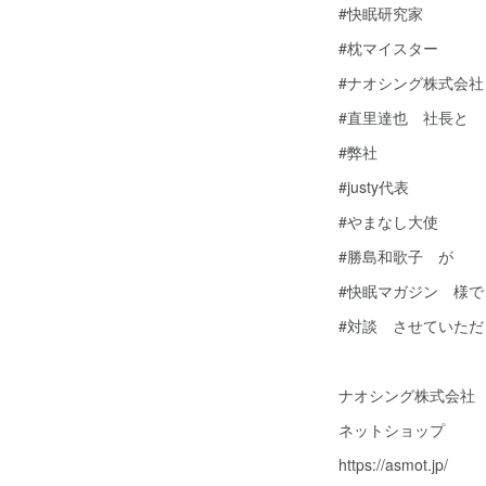
#快眠研究家
#枕マイスター
#ナオシング株式会社
#直里達也 社長と
#弊社
#justy代表
#やまなし大使
#勝島和歌子 が
#快眠マガジン 様で
#対談 させていただ
ナオシング株式会社
ネットショップ
https://asmot.jp/