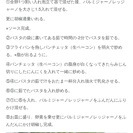
①全卵1つ割い入れ泡立て器で混ぜた後、パルミジャーノレッジ
ャーノを大さじ1.5入れて混ぜる。
更に胡椒適量いれる。
※ソース完成。
②パスタの袋に書いてある茹で時間の-2分でパスタを茹でる。
③フライパンを熱しパンチェッタ（生ベーコン）を弱火で炒め
る。※脂が出るように。
④パンチェッタ（生ベーコン）の脂身が白くなってきたらみじん
切りにしたにんにくを入れて一緒に炒める。
⑤④にパスタの茹で汁をおたま一杯分入れ強火で乳化させる。
⑥⑤に茹でたパスタを入れ炒める。
⑦①に⑥を入れ、パルミジャーノレッジャーノをふんだんにふり
かけ混ぜる。
⑧お皿に盛り、卵黄を乗せ更にパルミジャーノレッジャーノをふ
んだんにかけ胡椒し完成。