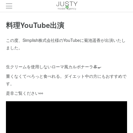
料理YouTube出演
この度、Simplish株式会社様のYouTubeに菊池遥香が出演いたし
ました。
生クリームを使用しないローマ風カルボナーラ🍝🍳
重くなくてぺろっと食べれる。ダイエット中の方にもおすすめで
す。
是非ご覧ください👀