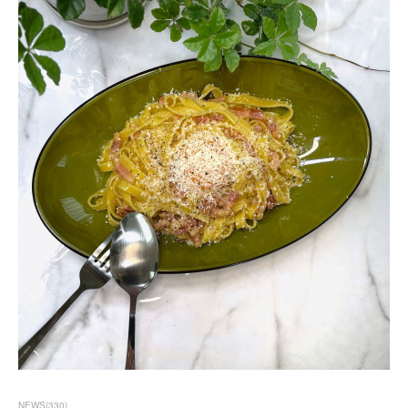
NEWS
(
330
)