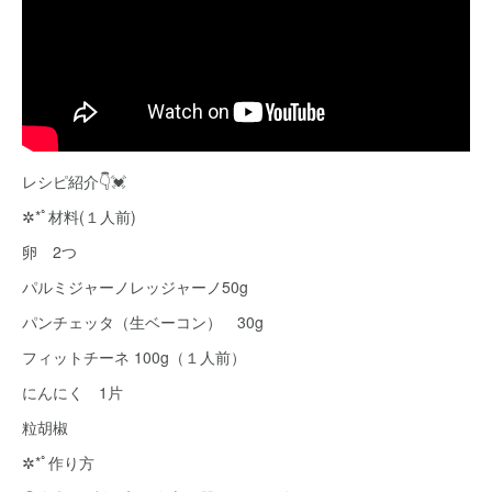
レシピ紹介👇💓
✲*ﾟ材料(１人前)
卵 2つ
パルミジャーノレッジャーノ50g
パンチェッタ（生ベーコン） 30g
フィットチーネ 100g（１人前）
にんにく 1片
粒胡椒
✲*ﾟ作り方