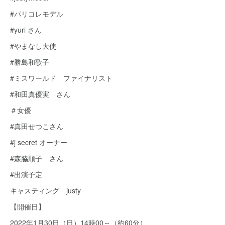
#パリコレモデル
#yuri さん
#やまなし大使
#勝島和歌子
#ミスワールド ファイナリスト
#和田真優実 さん
＃女優
#真田せつこさん
#j secret オーナー
#森脇順子 さん
#出演予定
キャスティング justy
【開催日】
2022年1月30日（日）14時00～（約60分）