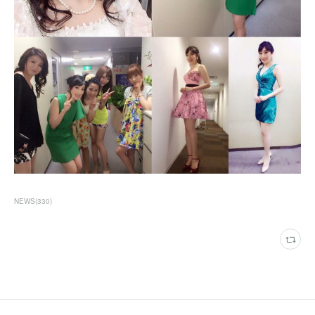
NEWS
(
330
)