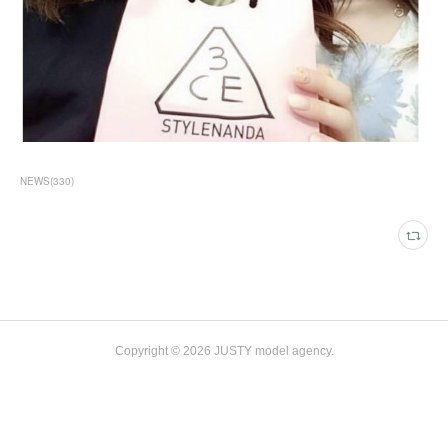
NEWS
(
330
)
Copyright ©
2026
JUSTY model agency
.