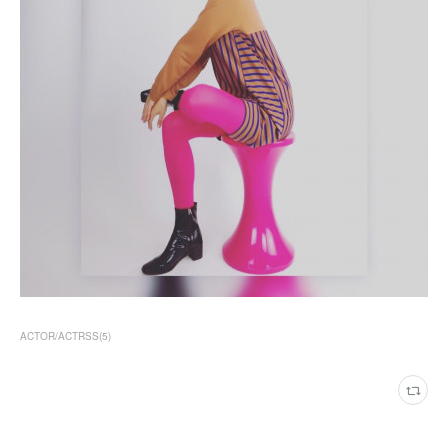
ACTOR/ACTRSS
(
5
)