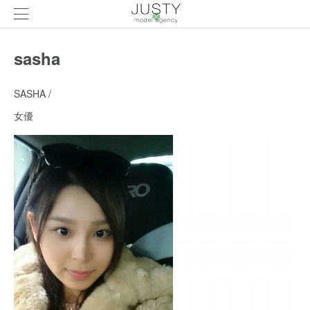
sasha
SASHA /
女優