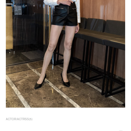
ACTOR/ACTRSS
(
5
)