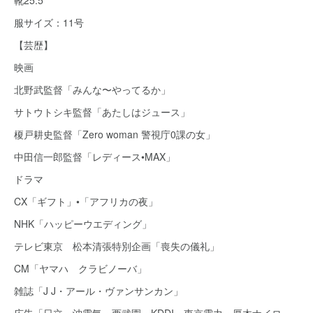
靴25.5
服サイズ：11号
【芸歴】
映画
北野武監督「みんな〜やってるか」
サトウトシキ監督「あたしはジュース」
榎戸耕史監督「Zero woman 警視庁0課の女」
中田信一郎監督「レディース•MAX」
ドラマ
CX「ギフト」•「アフリカの夜」
NHK「ハッピーウエディング」
テレビ東京 松本清張特別企画「喪失の儀礼」
CM「ヤマハ クラビノーバ」
雑誌「J J・アール・ヴァンサンカン」