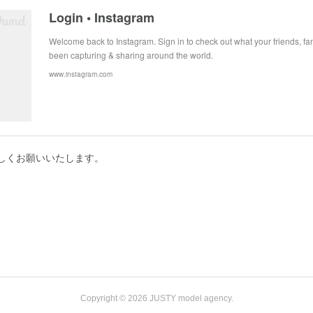
Login • Instagram
Welcome back to Instagram. Sign in to check out what your friends, fam
been capturing & sharing around the world.
www.instagram.com
を宜しくお願いいたします。
Copyright ©
2026
JUSTY model agency
.