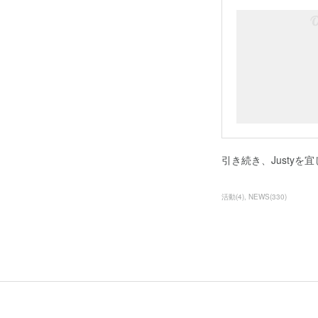
引き続き、Justy
活動
(
4
)
NEWS
(
330
)