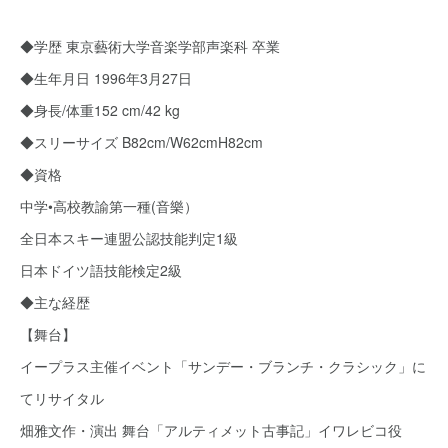
◆学歴 東京藝術大学音楽学部声楽科 卒業
◆生年月日 1996年3月27日
◆身長/体重152 cm/42 kg
◆スリーサイズ B82cm/W62cmH82cm
◆資格
中学•高校教諭第一種(音樂）
全日本スキー連盟公認技能判定1級
日本ドイツ語技能検定2級
◆主な経歴
【舞台】
イープラス主催イベント「サンデー・ブランチ・クラシック」に
てリサイタル
畑雅文作・演出 舞台「アルティメット古事記」イワレビコ役