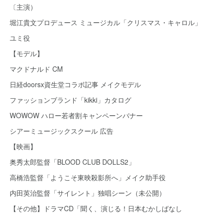
〔主演）
堀江貴文プロデュース ミュージカル「クリスマス・キャロル」
ユミ役
【モデル】
マクドナルド CM
日経doorsx資生堂コラボ記事 メイクモデル
ファッションブランド「kikki」カタログ
WOWOW ハロー若者割キャンペーンバナー
シアーミュージックスクール 広告
【映画】
奥秀太郎監督「BLOOD CLUB DOLLS2」
高橋浩監督「ようこそ東映殺影所へ」メイク助手役
内田英治監督「サイレント」独唱シーン（未公開）
【その他】ドラマCD「聞く、演じる！日本むかしばなし