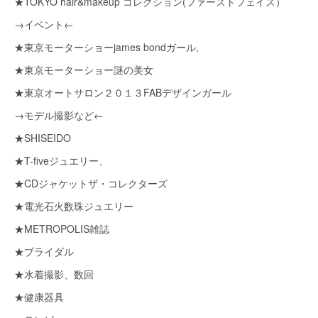
★TOKYO hair&makeup コレクション(ファーストフェイス）
→イベント←
★東京モーターショーjames bondガール,
★東京モーターショー謎の美女
★東京オートサロン２０１３FABデザインガール
→モデル撮影など←
★SHISEIDO
★T-fiveジュエリー、
★CDジャケットザ・コレクターズ
★電光石火数珠ジュエリー
★METROPOLIS雑誌
★ブライダル
★水着撮影、数回
★健康器具