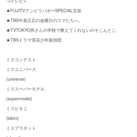
→テレビ←
★FUJITVアンビリバボーSPECIAL主役
★TBS中居正広の金曜日のスマたちへ,
★TVTOKYO所さんの学校で教えてくれないのそこんとこ、
★TBSドラマ浪花少年探偵団
ミスコンテスト
ミスユニバース
(universe)
ミススーパーモデル
(supermodel)
ミスビキニ
(bikini)
ミスプラネット