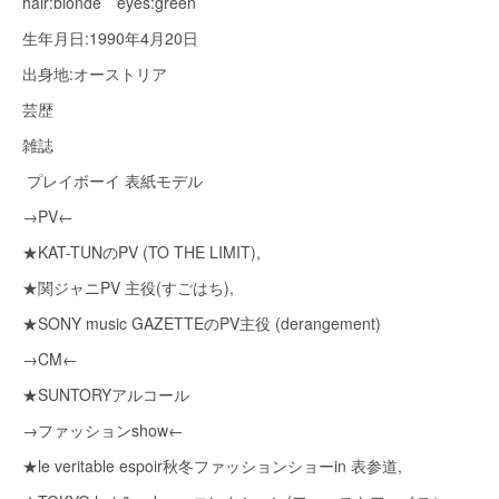
hair:blonde eyes:green
生年月日:1990年4月20日
出身地:オーストリア
芸歴
雑誌
プレイボーイ 表紙モデル
→PV←
★KAT-TUNのPV (TO THE LIMIT),
★関ジャニPV 主役(すごはち),
★SONY music GAZETTEのPV主役 (derangement)
→CM←
★SUNTORYアルコール
→ファッションshow←
★le veritable espoir秋冬ファッションショーin 表参道,